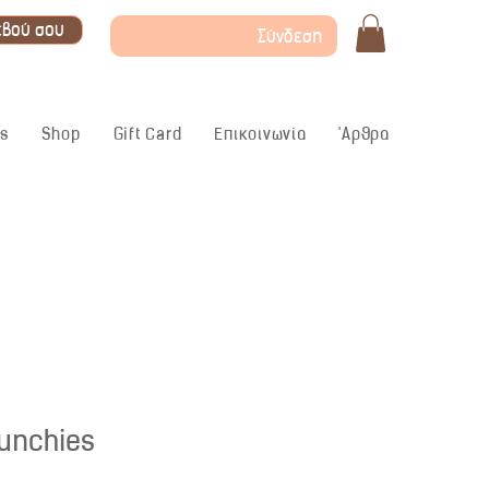
εβού σου
Σύνδεση
ς
Shop
Gift Card
Επικοινωνία
'Αρθρα
unchies