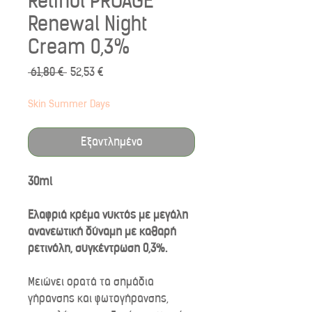
Retinol PROAGE
Renewal Night
Cream 0,3%
Κανονική
Τιμή
 61,80 € 
52,53 €
τιμή
Έκπτωσης
Skin Summer Days
Εξαντλημένο
30ml
Ελαφριά κρέμα νυκτός με μεγάλη
ανανεωτική δύναμη με καθαρή
ρετινόλη, συγκέντρωση 0,3%.
Μειώνει ορατά τα σημάδια
γήρανσης και φωτογήρανσης,