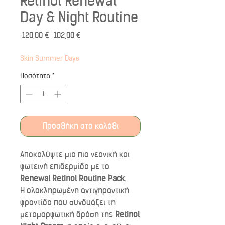
Retinol Renewal
Day & Night Routine
Κανονική
Τιμή
 120,00 € 
102,00 €
τιμή
Έκπτωσης
Skin Summer Days
Ποσότητα
*
Προσθήκη στο καλάθι
Αποκαλύψτε μια πιο νεανική και
φωτεινή επιδερμίδα με το
Renewal Retinol Routine Pack
.
Η ολοκληρωμένη αντιγηραντική
φροντίδα που συνδυάζει τη
μεταμορφωτική δράση της
Retinol