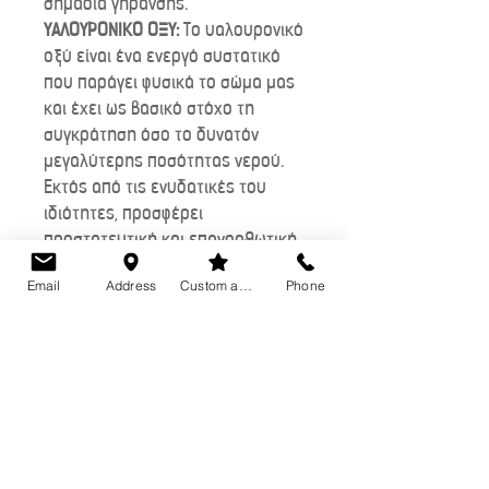
σημάδια γήρανσης.
ΥΑΛΟΥΡΟΝΙΚΟ ΟΞΥ:
Το υαλουρονικό
οξύ είναι ένα ενεργό συστατικό
που παράγει φυσικά το σώμα μας
και έχει ως βασικό στόχο τη
συγκράτηση όσο το δυνατόν
μεγαλύτερης ποσότητας νερού.
Εκτός από τις ενυδατικές του
ιδιότητες, προσφέρει
προστατευτική και επανορθωτική
δράση στην επιδερμίδα.
Email
Address
Custom action
Phone
ΒΙΤΑΜΙΝΗ C:
Αντιοξειδωτικό ενεργό
συστατικό που βοηθά στην
πρόληψη της γήρανσης της
επιδερμίδας και την προστατεύει
από την αρνητική επίδραση των
περιβαλλοντικών παραγόντων.
Είναι απαραίτητη για τη σύνθεση
του κολλαγόνου, ενός βασικού