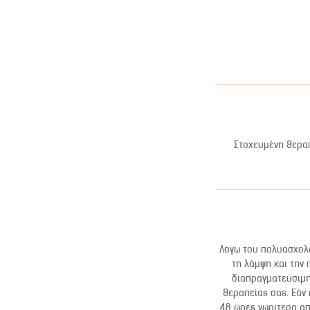
Στοχευμένη θεραπ
Λόγω του πολυάσχολο
τη λάμψη και την 
διαπραγματεύσιμη.
θεραπείας σας. Εάν
48 ώρες νωρίτερα απ