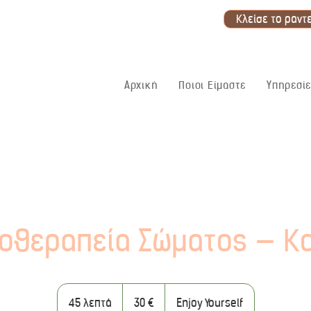
Κλείσε το ραντ
Αρχική
Ποιοι Είμαστε
Υπηρεσίε
οθεραπεία Σώματος — Κο
30
ευρώ
45 λεπτά
4
30 €
Enjoy Yourself