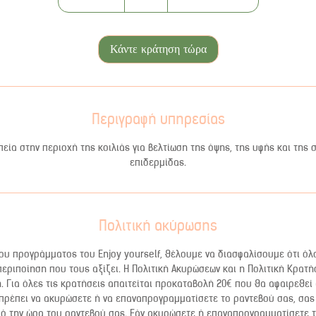
5
λ
ε
Κάντε κράτηση τώρα
π
τ
ά
Περιγραφή υπηρεσίας
εία στην περιοχή της κοιλιάς για βελτίωση της όψης, της υφής και της 
επιδερμίδας.
Πολιτική ακύρωσης
υ προγράμματος του Enjoy yourself, θέλουμε να διασφαλίσουμε ότι όλ
περιποίηση που τους αξίζει. Η Πολιτική Ακυρώσεων και η Πολιτική Κρατή
 Για όλες τις κρατήσεις απαιτείται προκαταβολή 20€ που θα αφαιρεθεί
 πρέπει να ακυρώσετε ή να επαναπρογραμματίσετε το ραντεβού σας, σας 
ό την ώρα του ραντεβού σας. Εάν ακυρώσετε ή επαναπρογραμματίσετε 