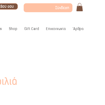
εβού σου
Σύνδεση
ς
Shop
Gift Card
Επικοινωνία
'Αρθρα
ιλιά