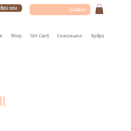
εβού σου
Σύνδεση
ς
Shop
Gift Card
Επικοινωνία
'Αρθρα
l