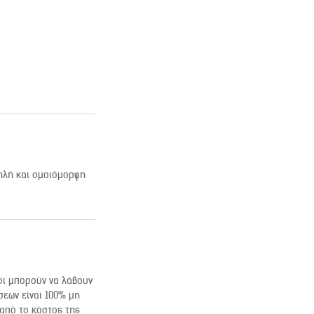
γηλή και ομοιόμορφη
οι μπορούν να λάβουν
σεων είναι 100% μη
 από το κόστος της