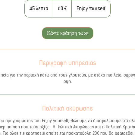
60
ευρώ
45 λεπτά
4
60 €
Enjoy Yourself
5
λ
ε
Κάντε κράτηση τώρα
π
τ
ά
Περιγραφή υπηρεσίας
πεία για την περιοχή κάτω από τους γλουτούς, με στόχο πιο λεία, σφρι
όψη.
Πολιτική ακύρωσης
υ προγράμματος του Enjoy yourself, θέλουμε να διασφαλίσουμε ότι όλ
περιποίηση που τους αξίζει. Η Πολιτική Ακυρώσεων και η Πολιτική Κρατή
 Για όλες τις κρατήσεις απαιτείται προκαταβολή 20€ που θα αφαιρεθεί