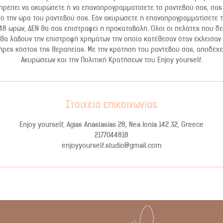
 πρέπει να ακυρώσετε ή να επαναπρογραμματίσετε το ραντεβού σας, σας 
ό την ώρα του ραντεβού σας. Εάν ακυρώσετε ή επαναπρογραμματίσετε 
48 ωρών, ΔΕΝ θα σας επιστραφεί η προκαταβολή. Όλοι οι πελάτες που δε
θα λάβουν την επιστροφή χρημάτων την οποία κατέθεσαν όταν έκλεισαν 
ρες κόστος της θεραπείας. Με την κράτηση του ραντεβού σας, αποδέχε
Ακυρώσεων και την Πολιτική Κρατήσεων του Enjoy yourself.
Στοιχεία επικοινωνίας
Enjoy yourself, Agias Anastasias 28, Nea Ionia 142 32, Greece
2177044818
enjoyyourself.studio@gmail.com