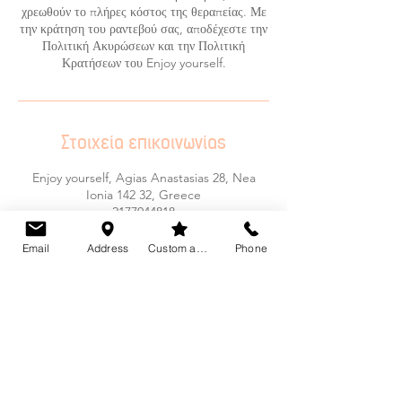
χρεωθούν το πλήρες κόστος της θεραπείας. Με
την κράτηση του ραντεβού σας, αποδέχεστε την
Πολιτική Ακυρώσεων και την Πολιτική
Κρατήσεων του Enjoy yourself.
Στοιχεία επικοινωνίας
Enjoy yourself, Agias Anastasias 28, Nea
Ionia 142 32, Greece
2177044818
enjoyyourself.studio@gmail.com
Email
Address
Custom action
Phone
Το Enjoy Yourself Studio προσφέρει μια ευρεία