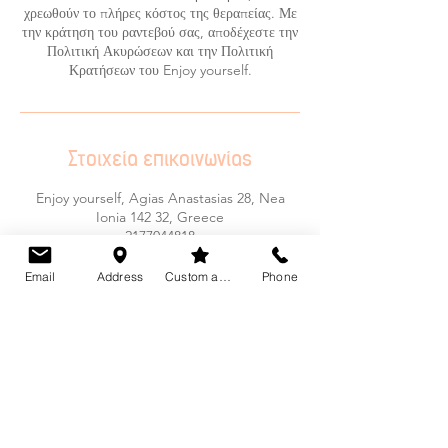
χρεωθούν το πλήρες κόστος της θεραπείας. Με
την κράτηση του ραντεβού σας, αποδέχεστε την
Πολιτική Ακυρώσεων και την Πολιτική
Κρατήσεων του Enjoy yourself.
Στοιχεία επικοινωνίας
Enjoy yourself, Agias Anastasias 28, Nea
Ionia 142 32, Greece
2177044818
enjoyyourself.studio@gmail.com
Email
Address
Custom action
Phone
Το Enjoy Yourself Studio προσφέρει μια ευρεία