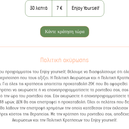
7
ευρώ
30 λεπτά
3
7 €
Enjoy Yourself
0
λ
ε
Κάντε κράτηση τώρα
π
τ
ά
Πολιτική ακύρωσης
υ προγράμματος του Enjoy yourself, θέλουμε να διασφαλίσουμε ότι όλ
περιποίηση που τους αξίζει. Η Πολιτική Ακυρώσεων και η Πολιτική Κρατή
 Για όλες τις κρατήσεις απαιτείται προκαταβολή 20€ που θα αφαιρεθεί
 πρέπει να ακυρώσετε ή να επαναπρογραμματίσετε το ραντεβού σας, σας 
ό την ώρα του ραντεβού σας. Εάν ακυρώσετε ή επαναπρογραμματίσετε 
48 ωρών, ΔΕΝ θα σας επιστραφεί η προκαταβολή. Όλοι οι πελάτες που δε
θα λάβουν την επιστροφή χρημάτων την οποία κατέθεσαν όταν έκλεισαν 
ρες κόστος της θεραπείας. Με την κράτηση του ραντεβού σας, αποδέχε
Ακυρώσεων και την Πολιτική Κρατήσεων του Enjoy yourself.