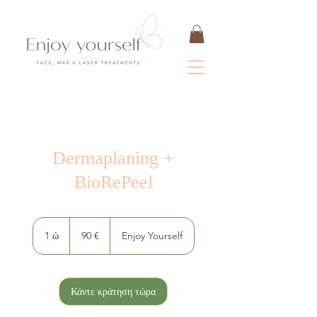
Dermaplaning +
BioRePeel
90
ευρώ
1 ώ
1
90 €
Enjoy Yourself
Κάντε κράτηση τώρα