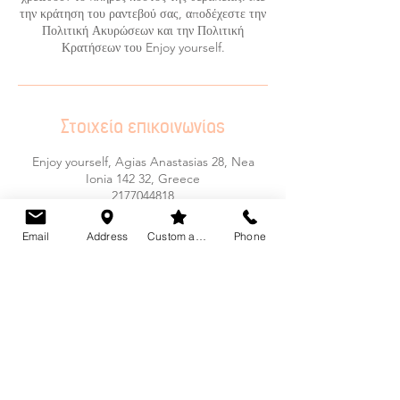
την κράτηση του ραντεβού σας, αποδέχεστε την
Πολιτική Ακυρώσεων και την Πολιτική
Κρατήσεων του Enjoy yourself.
Στοιχεία επικοινωνίας
Enjoy yourself, Agias Anastasias 28, Nea
Ionia 142 32, Greece
2177044818
enjoyyourself.studio@gmail.com
Email
Address
Custom action
Phone
Το Enjoy Yourself Studio προσφέρει μια ευρεία
γκάμα επαγγελματικών υπηρεσιών για το Πρόσωπο