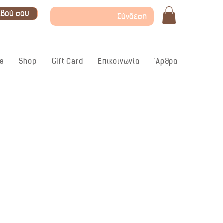
εβού σου
Σύνδεση
ς
Shop
Gift Card
Επικοινωνία
'Αρθρα