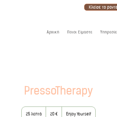
Κλείσε το ραντ
Αρχική
Ποιοι Είμαστε
Υπηρεσίε
PressoTherapy
20
ευρώ
25 λεπτά
2
20 €
Enjoy Yourself