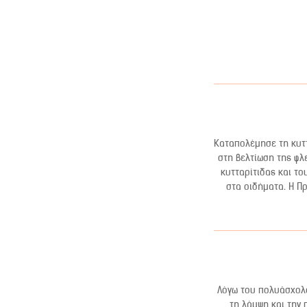
Καταπολέμησε τη κυττ
στη βελτίωση της φλ
κυτταρίτιδας και τ
στα οιδήματα. Η Π
Λόγω του πολυάσχολο
τη λάμψη και την 