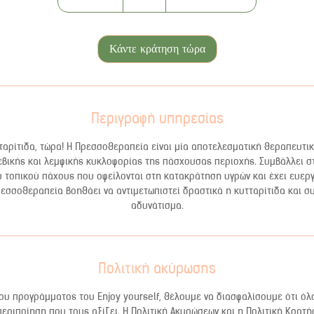
5
λ
ε
Κάντε κράτηση τώρα
π
τ
ά
Περιγραφή υπηρεσίας
αρίτιδα, τώρα! Η Πρεσσοθεραπεία είναι μία αποτελεσματική θεραπευτι
εβικής και λεμφικής κυκλοφορίας της πάσχουσας περιοχής. Συμβάλλει 
ου τοπικού πάχους που οφείλονται στη κατακράτηση υγρών και έχει ευερ
ρεσσοθεραπεία βοηθάει να αντιμετωπιστεί δραστικά η κυτταρίτιδα και σ
αδυνάτισμα.
Πολιτική ακύρωσης
υ προγράμματος του Enjoy yourself, θέλουμε να διασφαλίσουμε ότι όλ
περιποίηση που τους αξίζει. Η Πολιτική Ακυρώσεων και η Πολιτική Κρατή