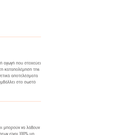
κή αγωγή που στοχεύει
στη καταπολέμηση της
γετικά αποτελέσματα
υμβάλλει στο σωστό
οι μπορούν να λάβουν
σεων είναι 100% μη