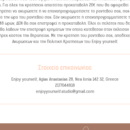
 Για όλες τις κρατήσεις απαιτείται προκαταβολή 20€ που θα αφαιρεθεί
 πρέπει να ακυρώσετε ή να επαναπρογραμματίσετε το ραντεβού σας, σας 
ό την ώρα του ραντεβού σας. Εάν ακυρώσετε ή επαναπρογραμματίσετε 
48 ωρών, ΔΕΝ θα σας επιστραφεί η προκαταβολή. Όλοι οι πελάτες που δε
θα λάβουν την επιστροφή χρημάτων την οποία κατέθεσαν όταν έκλεισαν 
ρες κόστος της θεραπείας. Με την κράτηση του ραντεβού σας, αποδέχε
Ακυρώσεων και την Πολιτική Κρατήσεων του Enjoy yourself.
Στοιχεία επικοινωνίας
Enjoy yourself, Agias Anastasias 28, Nea Ionia 142 32, Greece
2177044818
enjoyyourself.studio@gmail.com