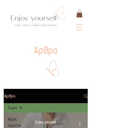
Άρθρα
'Αρθρα
Σώμα
Μάθε
Enjoy yourself
πρώτος