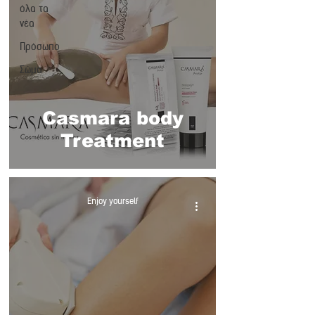
όλα τα
νέα
Πρόσωπο
Σώμα
Casmara body
Treatment
Enjoy yourself