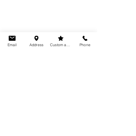
Email
Address
Custom action
Phone