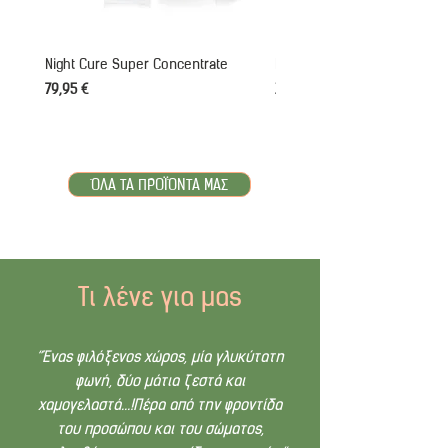
Night Cure Super Concentrate
Retinol Renewal Day & Night
Τιμή
Τιμή
79,95 €
120,00 €
ΌΛΑ ΤΑ ΠΡΟΪΌΝΤΑ ΜΑΣ
Τι λένε για μας
“Ένας φιλόξενος χώρος, μία γλυκύτατη
φωνή, δύο μάτια ζεστά και
χαμογελαστά...!Πέρα από την φροντίδα
του προσώπου και του σώματος,