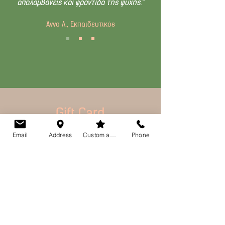
απολαμβάνεις και φροντίδα της ψυχής.“
Άννα Λ., Εκπαιδευτικός
Gift Card
Email
Address
Custom action
Phone
Χαρίστε το πιο ξεχωριστό δώρο, είτε για
αγαπημένα πρόσωπα είτε για
επαγγελματικές περιστάσεις – ένα δώρο
που πάντα θα εκτιμηθεί!
Μια στιγμή περιποίησης είναι το απόλυτο
δώρο πολυτέλειας!